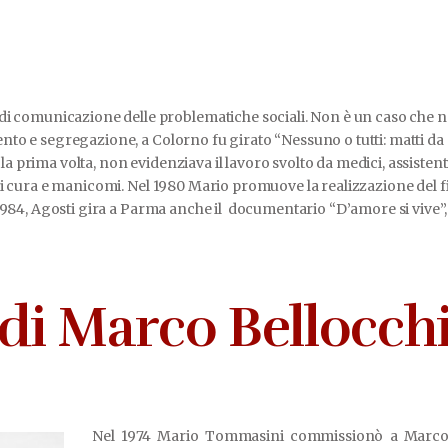
omunicazione delle problematiche sociali. Non è un caso che nel 1
ento e segregazione, a Colorno fu girato “Nessuno o tutti: matti da
 prima volta, non evidenziava il lavoro svolto da medici, assistenti 
 di cura e manicomi. Nel 1980 Mario promuove la realizzazione del fi
el 1984, Agosti gira a Parma anche il documentario “D’amore si vive”
di Marco Bellocch
Nel 1974 Mario Tommasini commissionò a Marco B