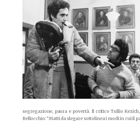
segregazione, paura e povertà. Il critico Tullio Kezich
Bellocchio: “Matti da slegare sottolinea i modi in cui il pa