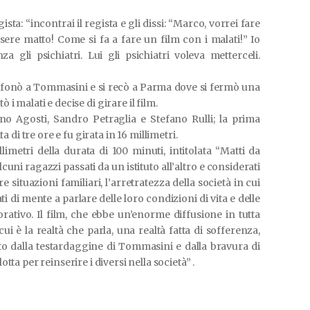
ta: “incontrai il regista e gli dissi: “Marco, vorrei fare
ssere matto! Come si fa a fare un film con i malati!” Io
a gli psichiatri. Lui gli psichiatri voleva metterceli.
efonò a Tommasini e si recò a Parma dove si fermò una
ò i malati e decise di girare il film.
ano Agosti, Sandro Petraglia e Stefano Rulli; la prima
 di tre ore e fu girata in 16 millimetri.
limetri della durata di 100 minuti, intitolata “Matti da
lcuni ragazzi passati da un istituto all’altro e considerati
e situazioni familiari, l’arretratezza della società in cui
i di mente a parlare delle loro condizioni di vita e delle
rativo. Il film, che ebbe un’enorme diffusione in tutta
i è la realtà che parla, una realtà fatta di sofferenza,
nato dalla testardaggine di Tommasini e dalla bravura di
otta per reinserire i diversi nella società” .