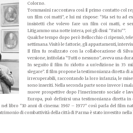
Colorno.
Tommasini raccontava così il primo contatto col regis
un film coi matti”, e lui mi rispose: “Ma sei tu ad e
insistetti che volevo fare un film coi matti, e senz
Litigammo una notte intera, poi gli dissi: “Fai tu””.
Qualche tempo dopo però Bellocchio ci ripensò, tel
settimana. Visitò le fattorie, gli appartamenti, intervist
Il film fu realizzato con la collaborazione di Silv
versione, intitolata “Tutti o nessuno”, aveva una durata
In seguito il film fu ridotto a un’edizione in 35 mil
slegare”. Il film propone la testimonianza diretta di a
irrecuperabili, raccontando la loro infanzia, le miser
sono inseriti. Nella seconda parte sono invece i malat
nuove prospettive dopo l’inserimento sociale e lavo
Europa, può definirsi una testimonianza diretta in cu
, nel libro “10 anni di cinema: 1967 – 1977” così parla del film 
trimonio di combattività della città di Parma è stato investito nella l