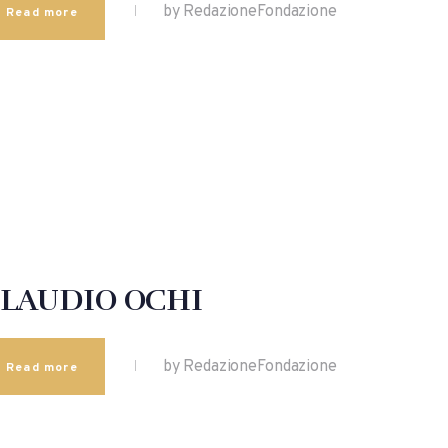
by RedazioneFondazione
Read more
LAUDIO OCHI
by RedazioneFondazione
Read more