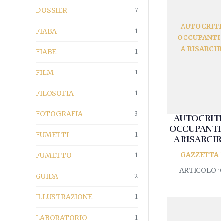
DOSSIER
7
AUTOCRITI
FIABA
1
OCCUPANTI
A RISARCIR
FIABE
1
FILM
1
FILOSOFIA
1
FOTOGRAFIA
3
AUTOCRITI
OCCUPANTI
FUMETTI
1
A RISARCIR
GAZZETTA 
FUMETTO
1
ARTICOLO · 
GUIDA
2
ILLUSTRAZIONE
1
LABORATORIO
1