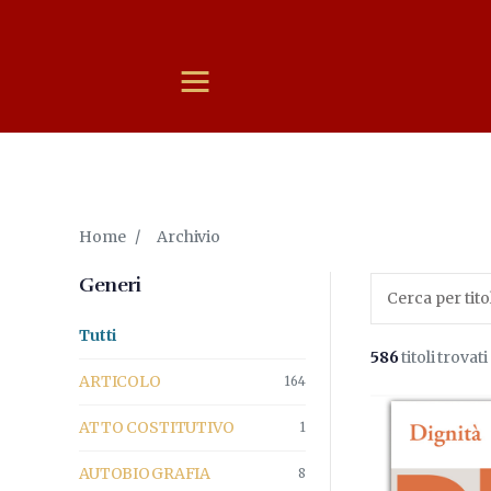
Home
/
Archivio
Generi
Tutti
586
titoli trovati
ARTICOLO
164
ATTO COSTITUTIVO
1
AUTOBIOGRAFIA
8