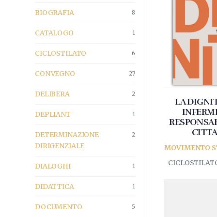
BIOGRAFIA
8
CATALOGO
1
CICLOSTILATO
6
CONVEGNO
27
DELIBERA
2
LA DIGNIT
INFERMI
DEPLIANT
1
RESPONSABI
CITTA
DETERMINAZIONE
2
DIRIGENZIALE
MOVIMENTO S
CICLOSTILATO 
DIALOGHI
1
DIDATTICA
1
DOCUMENTO
5