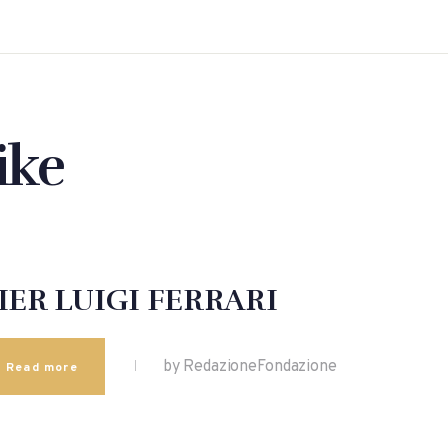
ike
IER LUIGI FERRARI
by RedazioneFondazione
Read more