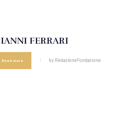
IANNI FERRARI
by RedazioneFondazione
Read more